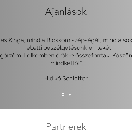
Ajánlások
es Kinga, mind a Blossom szépségét, mind a so
melletti beszélgetésünk emlékét
gőrzöm. Lelkemben örökre összeforrtak. Köszö
mindkettőt"
-Ildikó Schlotter
Partnerek