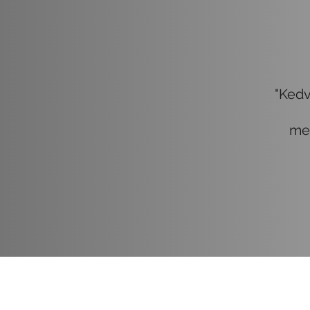
"Kedv
me