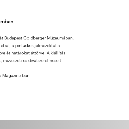
eumban
tását Budapest Goldberger Múzeumában,
téből, a pintuckos jelmezektől a
e és határokat áttörve. A kiállítás
t, művészeti és divatszerelmeseit
dge Magazine-ban.