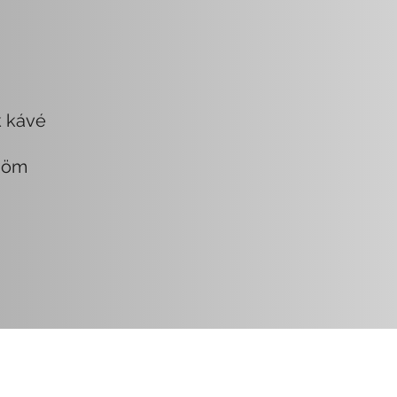
k kávé
nöm