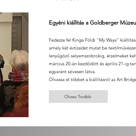
Egyéni kiállítás a Goldberger Múz
Fedezze fel Kinga Földi "My Ways" kiállí
amely két évtizedet mutat be textilművésze
lenyűgöző selyemszobrokig, érzelmeket keltv
március 20-án kezdődött és április 21-ig tar
egyaránt szívesen látva.
Olvassa el többet a kiállításról az Art Bri
Olvass Tovább