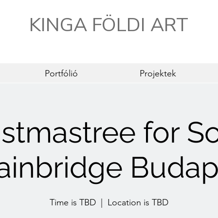
KINGA FÖLDI ART
Portfólió
Projektek
stmastree for So
ainbridge Budap
Time is TBD
  |  
Location is TBD