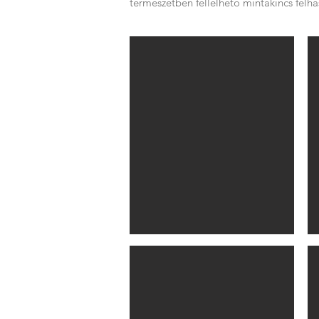
természetben fellelhető mintakincs felha