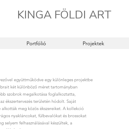
KINGA FÖLDI ART
Portfólió
Projektek
vezővel együttműködve egy különleges projektbe
obrait két különböző méret tartományban
obb szobrok megalkotása foglalkoztatta,
z ékszertervezés területén hódolt. Saját
e alkották meg közös ékszereiket. A kollekció
irágos nyakláncokat, fülbevalókat és brossokat
g selyem felhasználásával készültek, a