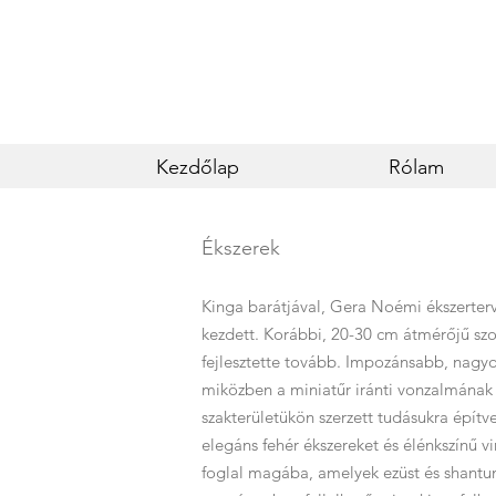
Kezdőlap
Rólam
Ékszerek
Kinga barátjával, Gera Noémi ékszerter
kezdett. Korábbi, 20-30 cm átmérőjű sz
fejlesztette tovább. Impozánsabb, nagy
miközben a miniatűr iránti vonzalmának a
szakterületükön szerzett tudásukra építv
elegáns fehér ékszereket és élénkszínű v
foglal magába, amelyek ezüst és shantun